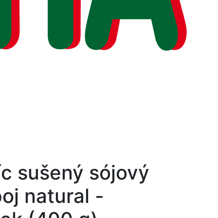
íc sušený sójový
oj natural -