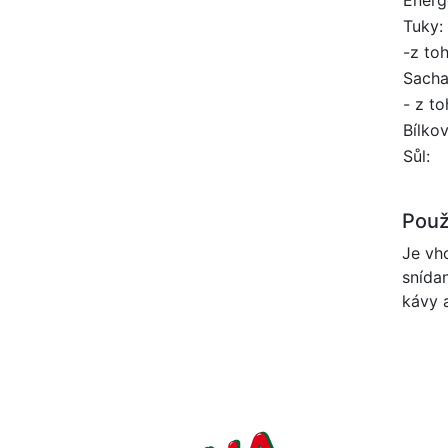
Tuky:
-z to
Sacha
- z to
Bílkov
Sůl:
Použi
Je vho
snída
kávy 