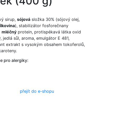
ek (400 g)
ý sirup,
sójová
složka 30% (sójový olej,
ílkovina
), stabilizátor fosforečnany
,
mléčný
protein, protispékavá látka oxid
ý, jedlá sůl, aroma, emulgátor E 481,
ant extrakt s vysokým obsahem tokoferolů,
karoteny.
e pro alergiky:
přejít do e-shopu