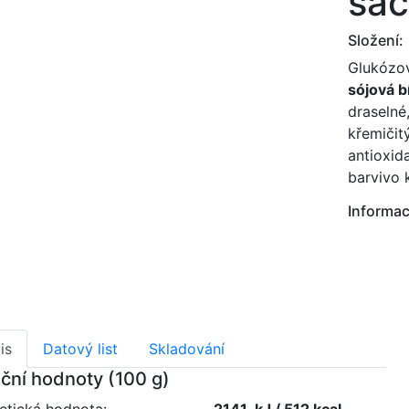
sáč
Složení:
Glukózov
sójová b
draselné
křemičit
antioxid
barvivo 
Informac
is
Datový list
Skladování
iční hodnoty (100 g)
etická hodnota:
2141 kJ / 512 kcal