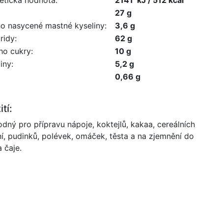
27 g
ho nasycené mastné kyseliny:
3,6 g
ridy:
62 g
ho cukry:
10 g
iny:
5,2 g
0,66 g
tí:
dný pro přípravu nápoje, koktejlů, kakaa, cereálních
ní, pudinků, polévek, omáček, těsta a na zjemnění do
a čaje.