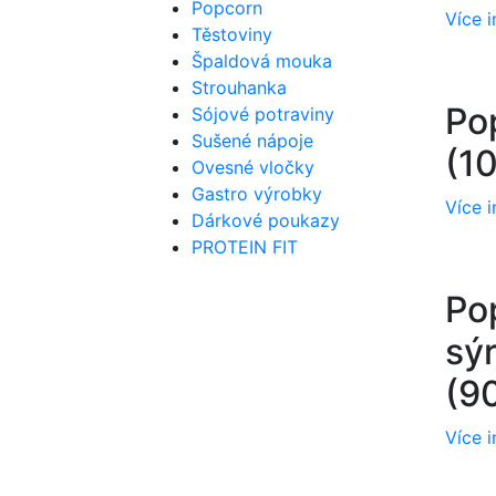
Popcorn
Více 
Těstoviny
Špaldová mouka
Strouhanka
Po
Sójové potraviny
Sušené nápoje
(1
Ovesné vločky
Gastro výrobky
Více 
Dárkové poukazy
PROTEIN FIT
Po
sý
(9
Více 