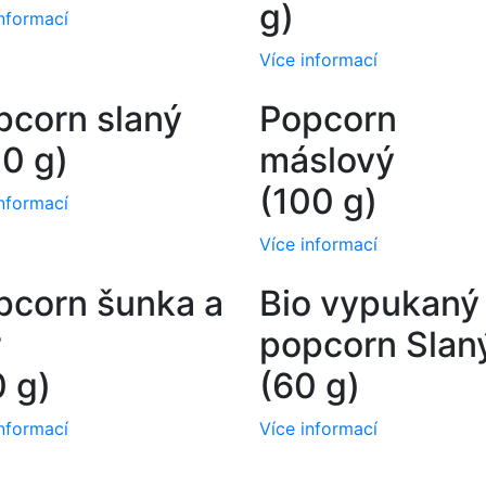
g)
informací
Více informací
pcorn slaný
Popcorn
00 g)
máslový
(100 g)
informací
Více informací
pcorn šunka a
Bio vypukaný
r
popcorn Slan
0 g)
​​​​​​​(60 g)
informací
Více informací