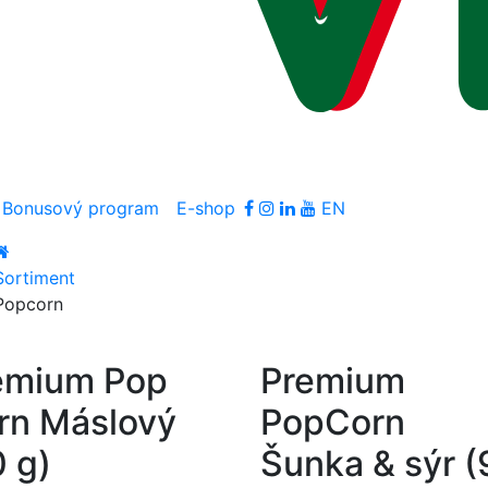
Bonusový program
E-shop
EN
Sortiment
Popcorn
emium Pop
Premium
rn Máslový
PopCorn
0 g)
Šunka & sýr (