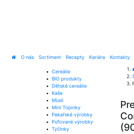
O nás
Sortiment
Recepty
Kariéra
Kontakty
Cereálie
BIO produkty
Dětské cereálie
Kaše
Müsli
Pr
Mini Topinky
Co
Pekařské výrobky
Pufované výrobky
(9
Tyčinky