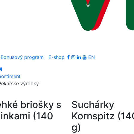
Bonusový program
E-shop
EN
Sortiment
Pekařské výrobky
ehké briošky s
Suchárky
zinkami (140
Kornspitz (14
g)