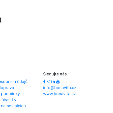
0
Sledujte nás
osobních údajů
doprava
info@bonavita.cz
 podmínky
www.bonavita.cz
účasti v
 na sociálních