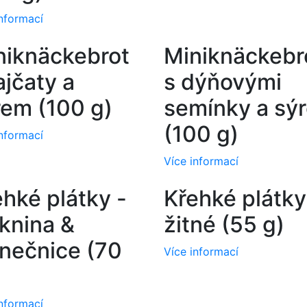
informací
niknäckebrot
Miniknäckebr
ajčaty a
s dýňovými
rem (100 g)
semínky a sý
(100 g)
informací
Více informací
ehké plátky -
Křehké plátky
áknina &
žitné (55 g)
unečnice (70
Více informací
informací