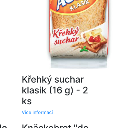
Křehký suchar
klasik (16 g) - 2
ks
Více informací
do
Knäckebrot "do