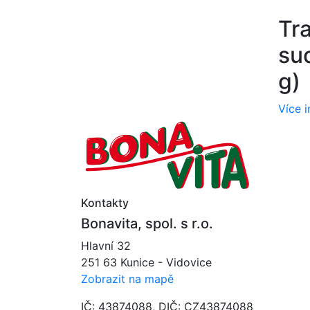
Tra
su
g)
Více 
Kontakty
Bonavita, spol. s r.o.
Hlavní 32
251 63 Kunice - Vidovice
Zobrazit na mapě
IČ: 43874088, DIČ: CZ43874088