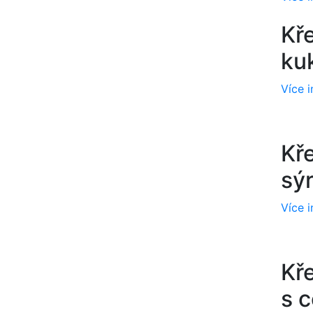
Kř
ku
Více 
Kř
sý
Více 
Kř
s 