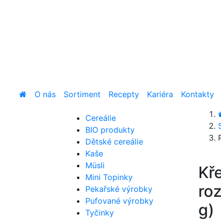
O nás
Sortiment
Recepty
Kariéra
Kontakty
Cereálie
BIO produkty
Dětské cereálie
Kaše
Müsli
Kř
Mini Topinky
ro
Pekařské výrobky
Pufované výrobky
g)
Tyčinky