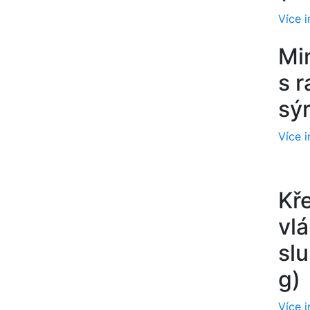
Více 
Mi
s r
sý
Více 
Kř
vl
sl
g)
Více 