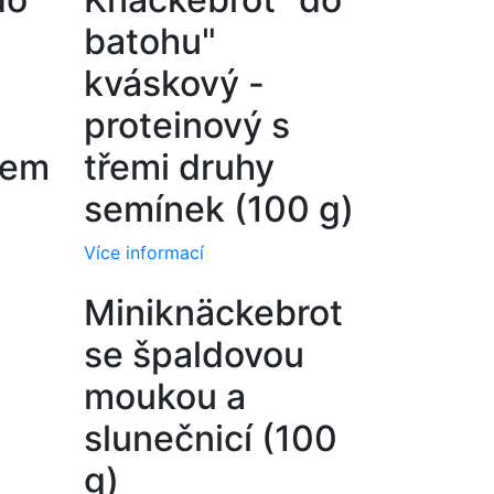
batohu"
kváskový -
proteinový s
rem
třemi druhy
semínek (100 g)
Více informací
Miniknäckebrot
se špaldovou
moukou a
slunečnicí (100
g)