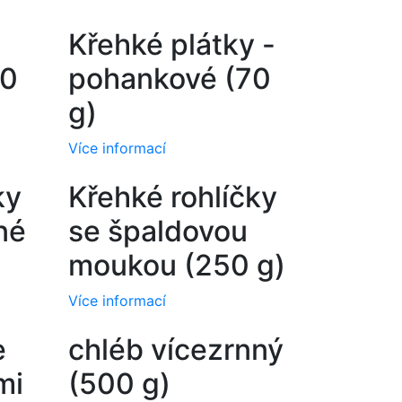
Křehké plátky -
70
pohankové (70
g)
Více informací
ky
Křehké rohlíčky
né
se špaldovou
moukou (250 g)
Více informací
e
chléb vícezrnný
mi
(500 g)