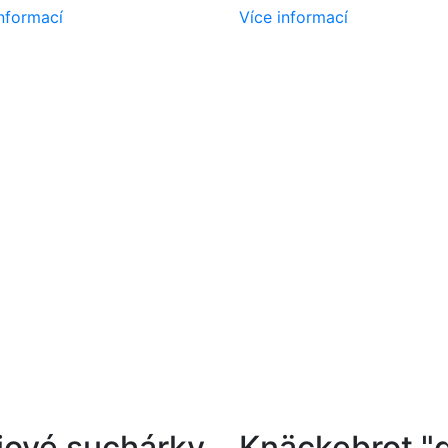
informací
Více informací
jové suchárky
Knäckebrot "