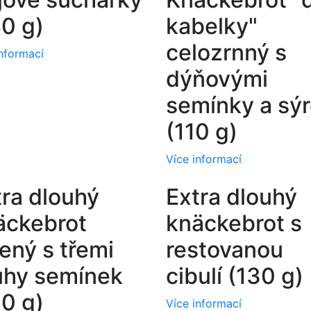
40 g)
kabelky"
celozrnný s
informací
dýňovými
semínky a sý
(110 g)
Více informací
tra dlouhý
Extra dlouhý
äckebrot
knäckebrot s
ený s třemi
restovanou
uhy semínek
cibulí (130 g)
30 g)
Více informací