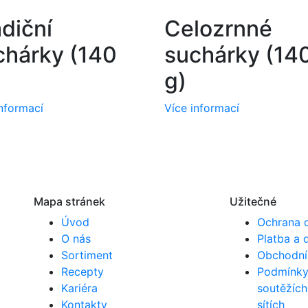
diční
Celozrnné
chárky (140
suchárky (14
g)
informací
Více informací
Mapa stránek
Užitečné
Úvod
Ochrana 
O nás
Platba a 
Sortiment
Obchodní
Recepty
Podmínky 
Kariéra
soutěžích
Kontakty
sítích