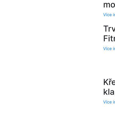
mo
Více 
Trv
Fi
Více 
Kř
kla
Více 