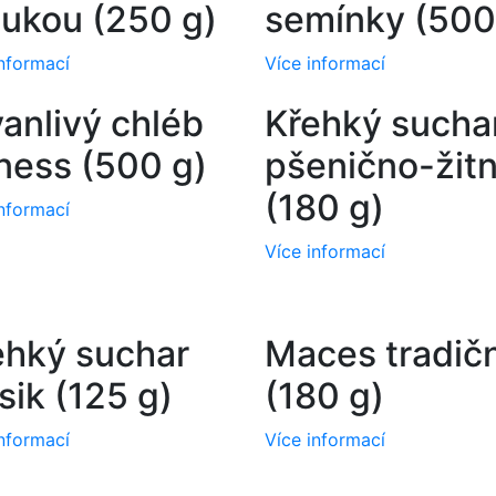
ukou (250 g)
semínky (500
informací
Více informací
anlivý chléb
Křehký sucha
tness (500 g)
pšenično-žit
(180 g)
informací
Více informací
ehký suchar
Maces tradičn
sik (125 g)
(180 g)
informací
Více informací