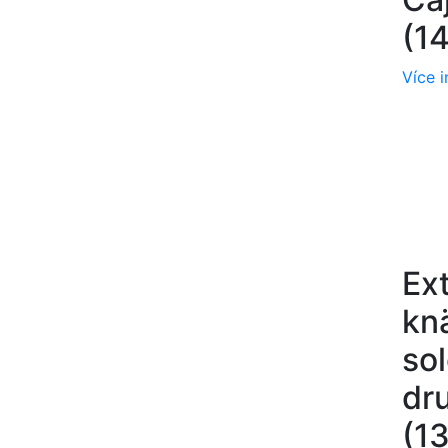
(1
Více 
Ex
kn
sol
dr
(1