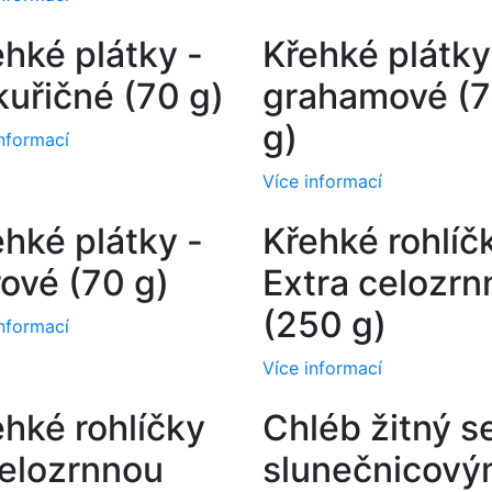
ehké plátky -
Křehké plátky
kuřičné (70 g)
grahamové (
g)
informací
Více informací
ehké plátky -
Křehké rohlíč
rové (70 g)
Extra celozrn
(250 g)
informací
Více informací
ehké rohlíčky
Chléb žitný s
celozrnnou
slunečnicový