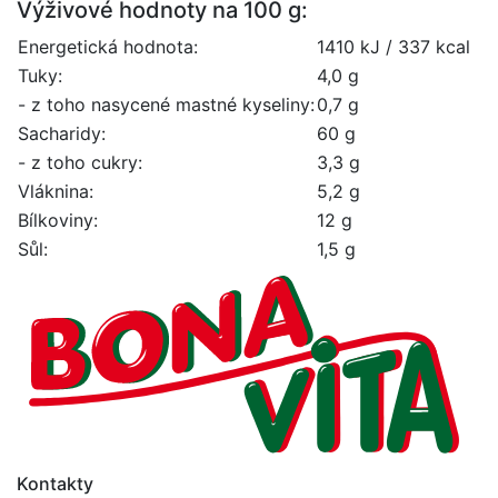
Výživové hodnoty na 100 g:
Energetická hodnota:
1410 kJ / 337 kcal
Tuky:
4,0 g
- z toho nasycené mastné kyseliny:
0,7 g
Sacharidy:
60 g
- z toho cukry:
3,3 g
Vláknina:
5,2 g
Bílkoviny:
12 g
Sůl:
1,5 g
Kontakty