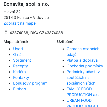
Bonavita, spol. s r.o.
Hlavní 32
251 63 Kunice - Vidovice
Zobrazit na mapě
IČ: 43874088, DIČ: CZ43874088
Mapa stránek
Užitečné
Úvod
Ochrana osobních
O nás
údajů
Sortiment
Platba a doprava
Recepty
Obchodní podmínky
Kariéra
Podmínky účasti v
Kontakty
soutěžích na
Bonusový program
sociálních sítích
E-shop
FAMILY FOOD
PRODUCTION a.s.
URBAN FOOD
PRODUCTION a.s.