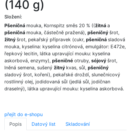
(140 g)
Složení:
Pšeničná
mouka, Kornspitz směs 20 % ((
žitná
a
pšeničná
mouka, částečně pražená),
pšeničný
šrot,
žitný
šrot, pekařský přípravek (cukr,
pšeničná
sladová
mouka, kyselina: kyselina citrónová, emulgátor: E472e,
řepkový lecitin, látka upravující mouku: kyselina
askorbová, enzymy),
pšeničné
otruby,
sójový
šrot,
lněná semena, sušený
žitný
kvas, sůl,
pšeničný
sladový šrot, koření), pekařské droždí, slunečnicový
rostlinný olej, jodidovaná sůl (jedlá sůl, jodičnan
draselný), látka upravující mouku: kyselina askorbová.
přejít do e-shopu
Popis
Datový list
Skladování