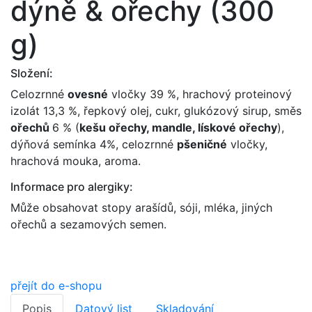
dýně & ořechy (300
g)
Složení:
Celozrnné
ovesné
vločky 39 %, hrachový proteinový
izolát 13,3 %, řepkový olej, cukr, glukózový sirup, směs
ořechů
6 % (
kešu ořechy, mandle, lískové ořechy
),
dýňová semínka 4%, celozrnné
pšeničné
vločky,
hrachová mouka, aroma.
Informace pro alergiky:
Může obsahovat stopy arašídů, sóji, mléka, jiných
ořechů a sezamových semen.
přejít do e-shopu
Popis
Datový list
Skladování