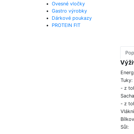
Ovesné vločky
Gastro výrobky
Dárkové poukazy
PROTEIN FIT
Pop
Výži
Energ
Tuky:
- z t
Sacha
- z to
Vlákn
Bílkov
Sůl: