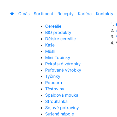
O nás
Sortiment
Recepty
Kariéra
Kontakty
Cereálie
BIO produkty
Dětské cereálie
Kaše
Müsli
Mini Topinky
Pekařské výrobky
Pufované výrobky
Tyčinky
Popcorn
Těstoviny
Špaldová mouka
Strouhanka
Sójové potraviny
Sušené nápoje