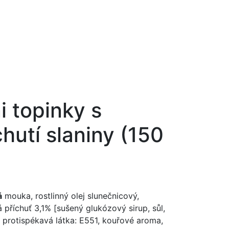
i topinky s
chutí slaniny (150
á
mouka, rostlinný olej slunečnicový,
á příchuť 3,1% [sušený glukózový sirup, sůl,
 protispékavá látka: E551, kouřové aroma,