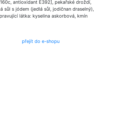
160c, antioxidant E392], pekařské droždí,
lá sůl s jódem (jedlá sůl, jodičnan draselný),
ravující látka: kyselina askorbová, kmín
přejít do e-shopu