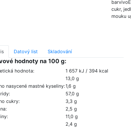
barvivoE
cukr, jed
mouku up
is
Datový list
Skladování
vové hodnoty na 100 g:
etická hodnota:
1 657 kJ / 394 kcal
13,0 g
oho nasycené mastné kyseliny:
1,6 g
ridy:
57,0 g
ho cukry:
3,3 g
ina:
2,5 g
iny:
11,0 g
2,4 g