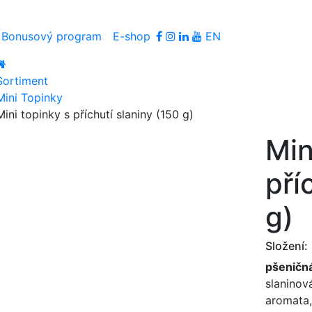
Bonusový program
E-shop
EN
Sortiment
Mini Topinky
Mini topinky s příchutí slaniny (150 g)
Min
pří
g)
Složení:
pšeničn
slaninov
aromata,