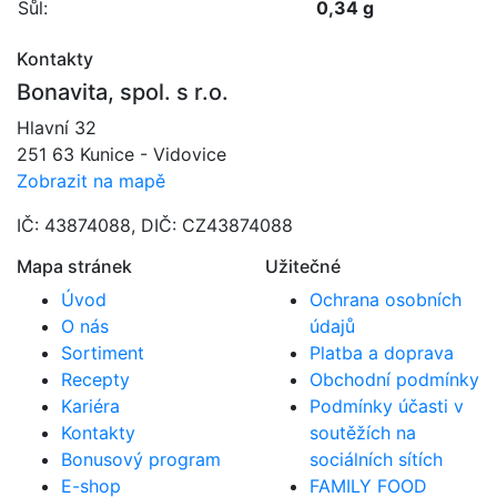
Sůl:
0,34 g
Kontakty
Bonavita, spol. s r.o.
Hlavní 32
251 63 Kunice - Vidovice
Zobrazit na mapě
IČ: 43874088, DIČ: CZ43874088
Mapa stránek
Užitečné
Úvod
Ochrana osobních
O nás
údajů
Sortiment
Platba a doprava
Recepty
Obchodní podmínky
Kariéra
Podmínky účasti v
Kontakty
soutěžích na
Bonusový program
sociálních sítích
E-shop
FAMILY FOOD