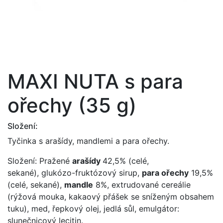
MAXI NUTA s para
ořechy (35 g)
Složení:
Tyčinka s arašídy, mandlemi a para ořechy.
Složení: Pražené
arašídy
42,5% (celé,
sekané), glukózo-fruktózový sirup,
para ořechy
19,5%
(celé, sekané),
mandle
8%, extrudované cereálie
(rýžová mouka, kakaový přášek se sníženým obsahem
tuku), med, řepkový olej, jedlá sůl, emulgátor:
slunečnicový lecitin.