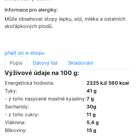
Informace pro alergiky:
Může obsahovat stopy lepku, sóji, mléka a ostatních
skořápkových plodů.
přejít do e-shopu
Popis
Datový list
Skladování
Výživové údaje na 100 g:
Energetická hodnota:
2325 kJ/ 560 kcal
Tuky:
41 g
- z toho nasycené mastné kyseliny:
7 g
Sacharidy:
30g
- z toho cukry:
11 g
Vláknina:
5,4 g
Bílkoviny:
15 g