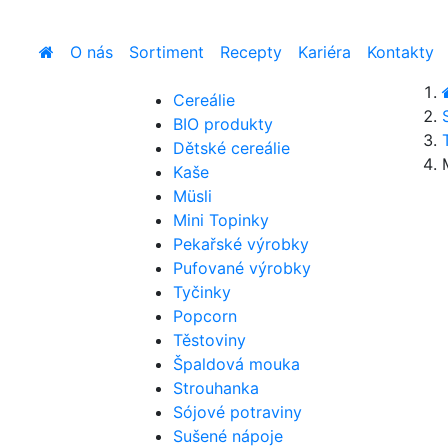
O nás
Sortiment
Recepty
Kariéra
Kontakty
Cereálie
BIO produkty
Dětské cereálie
Kaše
Müsli
Mini Topinky
Pekařské výrobky
Pufované výrobky
Tyčinky
Popcorn
Těstoviny
Špaldová mouka
Strouhanka
Sójové potraviny
Sušené nápoje