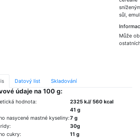
sníženým
sůl, emul
Informac
Může obs
ostatníc
is
Datový list
Skladování
vové údaje na 100 g:
etická hodnota:
2325 kJ/ 560 kcal
41 g
oho nasycené mastné kyseliny:
7 g
ridy:
30g
ho cukry:
11 g