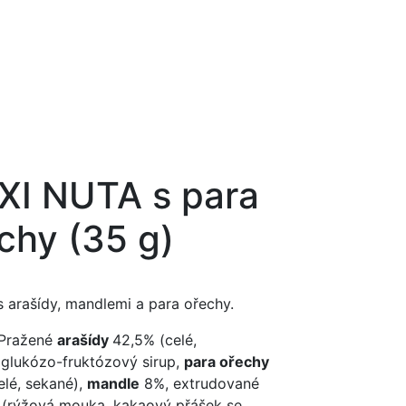
I NUTA s para
chy (35 g)
s arašídy, mandlemi a para ořechy.
 Pražené
arašídy
42,5% (celé,
 glukózo-fruktózový sirup,
para ořechy
elé, sekané),
mandle
8%, extrudované
 (rýžová mouka, kakaový přášek se