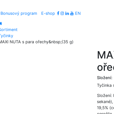
Bonusový program
E-shop
EN
Sortiment
Tyčinky
MAXI NUTA s para ořechy&nbsp;(35 g)
MAX
oře
Složení:
Tyčinka 
Složení:
sekané),
19,5% (c
cereálie