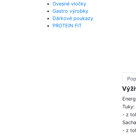
Ovesné vločky
Gastro výrobky
Dárkové poukazy
PROTEIN FIT
Pop
Výži
Energ
Tuky:
- z t
Sacha
- z to