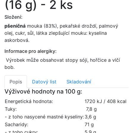
(16 g) - 2 ks
Složení:
pšeničná
mouka (83%), pekařské droždí, palmový
olej, cukr, sůl, látka zlepšující mouku: kyselina
askorbová.
Informace pro alergiky:
Výrobek může obsahovat stopy sóji, hořčice a vlčí
bob.
Popis
Datový list
Skladování
Výživové hodnoty na 100 g:
Energetická hodnota:
1720 kJ / 408 kcal
Tuky:
7,8 g
- z toho nasycené mastné kyseliny:
3,6 g
Sacharidy:
71 g
- z toho cukry:
5,9 g