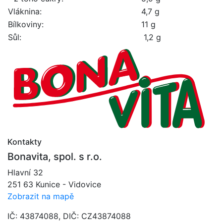
Vláknina:
4,7 g
Bílkoviny:
11 g
Sůl:
1,2 g
Kontakty
Bonavita, spol. s r.o.
Hlavní 32
251 63 Kunice - Vidovice
Zobrazit na mapě
IČ: 43874088, DIČ: CZ43874088