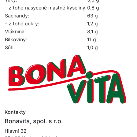
- z toho nasycené mastné kyseliny:
0,8 g
Sacharidy:
63 g
- z toho cukry:
1,2 g
Vláknina:
8,1 g
Bílkoviny:
11 g
Sůl:
1,0 g
Kontakty
Bonavita, spol. s r.o.
Hlavní 32