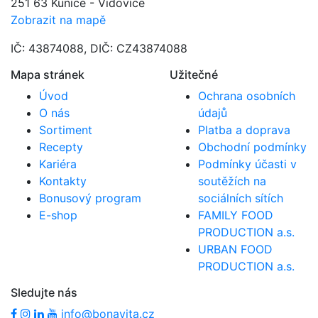
251 63 Kunice - Vidovice
Zobrazit na mapě
IČ: 43874088, DIČ: CZ43874088
Mapa stránek
Užitečné
Úvod
Ochrana osobních
O nás
údajů
Sortiment
Platba a doprava
Recepty
Obchodní podmínky
Kariéra
Podmínky účasti v
Kontakty
soutěžích na
Bonusový program
sociálních sítích
E-shop
FAMILY FOOD
PRODUCTION a.s.
URBAN FOOD
PRODUCTION a.s.
Sledujte nás
info@bonavita.cz