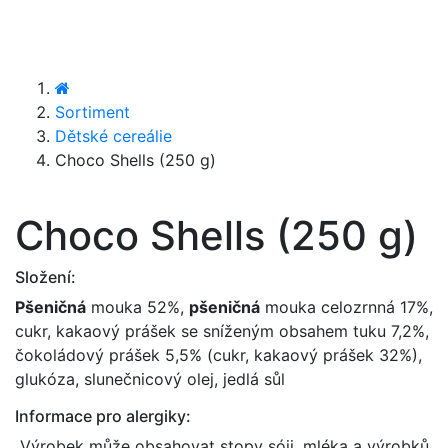
Sortiment
Dětské cereálie
Choco Shells (250 g)
Choco Shells (250 g)
Složení:
Pšeničná
mouka 52%,
pšeničná
mouka celozrnná 17%,
cukr, kakaový prášek se sníženým obsahem tuku 7,2%,
čokoládový prášek 5,5% (cukr, kakaový prášek 32%),
glukóza, slunečnicový olej, jedlá sůl
Informace pro alergiky:
Výrobek může obsahovat stopy sóji, mléka a výrobků