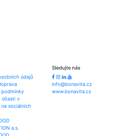
Sledujte nás
osobních údajů
doprava
info@bonavita.cz
 podmínky
www.bonavita.cz
účasti v
 na sociálních
FOOD
ON a.s.
OOD