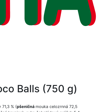
co Balls (750 g)
y 71,3 % (
pšeničná
mouka celozrnná 72,5