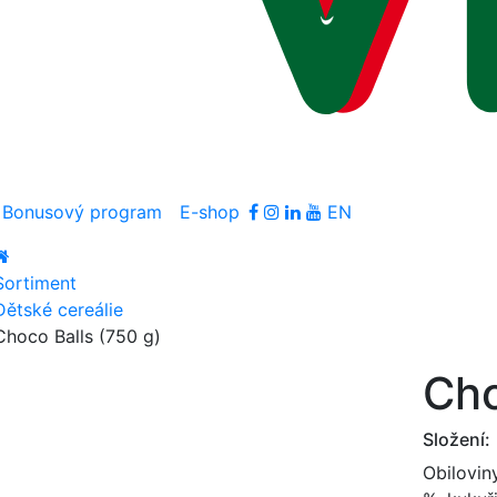
Bonusový program
E-shop
EN
Sortiment
Dětské cereálie
Choco Balls (750 g)
Cho
Složení:
Obilovin