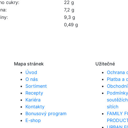
ho cukry:
22 g
ina:
7,2 g
iny:
9,3 g
0,49 g
Mapa stránek
Užitečné
Úvod
Ochrana 
O nás
Platba a 
Sortiment
Obchodní
Recepty
Podmínky 
Kariéra
soutěžích
Kontakty
sítích
Bonusový program
FAMILY 
E-shop
PRODUCTI
URBAN F