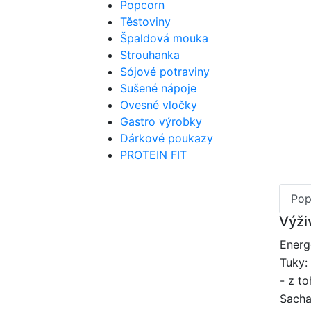
Popcorn
Těstoviny
Špaldová mouka
Strouhanka
Sójové potraviny
Sušené nápoje
Ovesné vločky
Gastro výrobky
Dárkové poukazy
PROTEIN FIT
Pop
Výži
Energ
Tuky:
- z t
Sacha