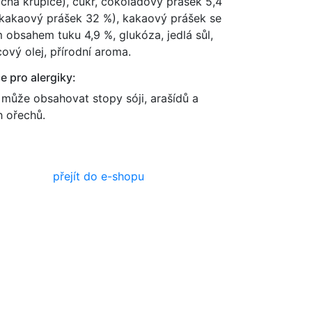
ičná krupice), cukr, čokoládový prášek 5,4
 kakaový prášek 32 %), kakaový prášek se
 obsahem tuku 4,9 %, glukóza, jedlá sůl,
cový olej, přírodní aroma.
e pro alergiky:
může obsahovat stopy sóji, arašídů a
ch ořechů.
přejít do e-shopu