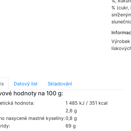
%, kukuř
% (cukr,
sníženým
slunečni
Informac
Výrobek 
lískový
is
Datový list
Skladování
vové hodnoty na 100 g:
etická hodnota:
1 485 kJ / 351 kcal
2,6 g
oho nasycené mastné kyseliny:
0,8 g
ridy:
69 g