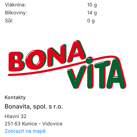
Vláknina:
10 g
Bílkoviny:
14 g
Sůl:
0 g
Kontakty
Bonavita, spol. s r.o.
Hlavní 32
251 63 Kunice - Vidovice
Zobrazit na mapě