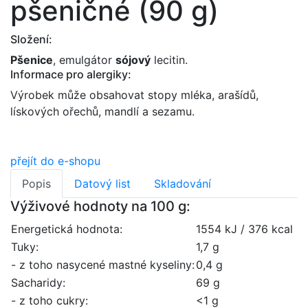
pšeničné (90 g)
Složení:
Pšenice
, emulgátor
sójový
lecitin.
Informace pro alergiky:
Výrobek může obsahovat stopy mléka, arašídů,
lískových ořechů, mandlí a sezamu.
přejít do e-shopu
Popis
Datový list
Skladování
Výživové hodnoty na 100 g:
Energetická hodnota:
1554 kJ / 376 kcal
Tuky:
1,7 g
- z toho nasycené mastné kyseliny:
0,4 g
Sacharidy:
69 g
- z toho cukry:
<1 g