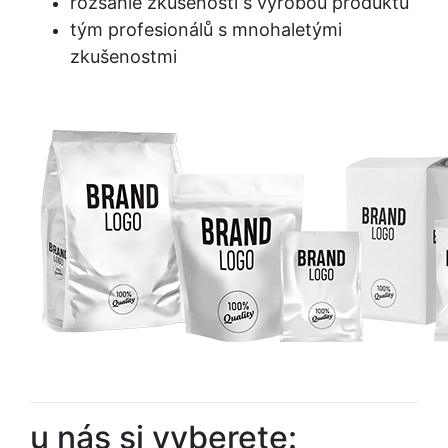
rozsáhlé zkušenosti s výrobou produktů
tým profesionálů s mnohaletými
zkušenostmi
u nás si vyberete: