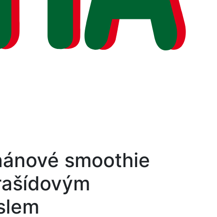
nánové smoothie
rašídovým
slem