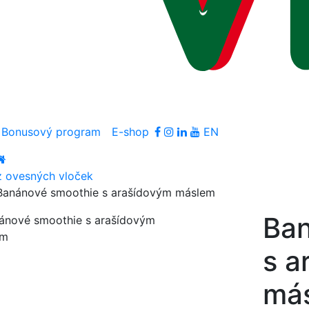
Bonusový program
E-shop
EN
z ovesných vloček
Banánové smoothie s arašídovým máslem
Ba
s a
má