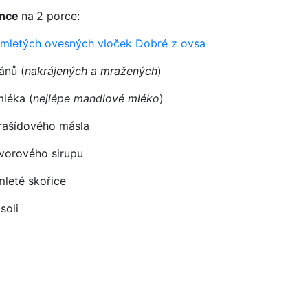
ence
na
2 porce:
u
mletých ovesných vloček Dobré z ovsa
ánů (
nakrájených a mražených
)
mléka (
nejlépe mandlové mléko
)
arašídového másla
javorového sirupu
 mleté skořice
 soli