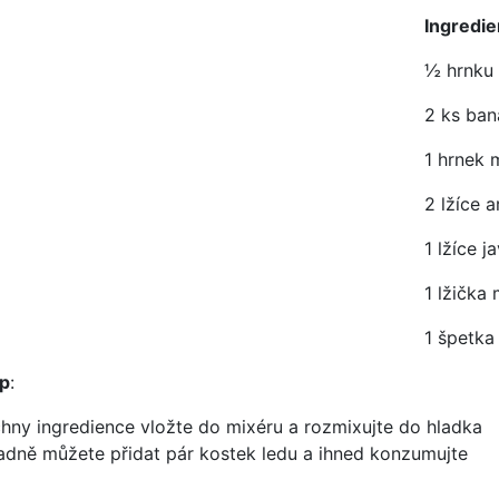
Ingredi
½ hrnk
2 ks ban
1 hrnek 
2 lžíce 
1 lžíce 
1 lžička
1 špetka
p
:
chny ingredience vložte do mixéru a rozmixujte do hladka
padně můžete přidat pár kostek ledu a ihned konzumujte